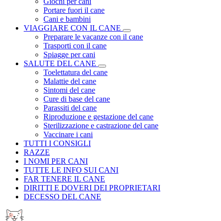
Giochi per cani
Portare fuori il cane
Cani e bambini
VIAGGIARE CON IL CANE
Preparare le vacanze con il cane
Trasporti con il cane
Spiagge per cani
SALUTE DEL CANE
Toelettatura del cane
Malattie del cane
Sintomi del cane
Cure di base del cane
Parassiti del cane
Riproduzione e gestazione del cane
Sterilizzazione e castrazione del cane
Vaccinare i cani
TUTTI I CONSIGLI
RAZZE
I NOMI PER CANI
TUTTE LE INFO SUI CANI
FAR TENERE IL CANE
DIRITTI E DOVERI DEI PROPRIETARI
DECESSO DEL CANE