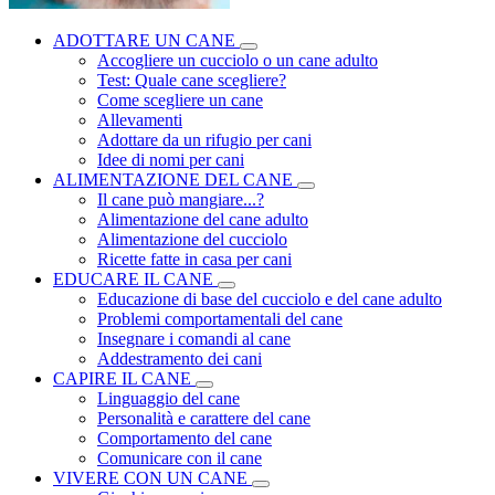
ADOTTARE UN CANE
Accogliere un cucciolo o un cane adulto
Test: Quale cane scegliere?
Come scegliere un cane
Allevamenti
Adottare da un rifugio per cani
Idee di nomi per cani
ALIMENTAZIONE DEL CANE
Il cane può mangiare...?
Alimentazione del cane adulto
Alimentazione del cucciolo
Ricette fatte in casa per cani
EDUCARE IL CANE
Educazione di base del cucciolo e del cane adulto
Problemi comportamentali del cane
Insegnare i comandi al cane
Addestramento dei cani
CAPIRE IL CANE
Linguaggio del cane
Personalità e carattere del cane
Comportamento del cane
Comunicare con il cane
VIVERE CON UN CANE