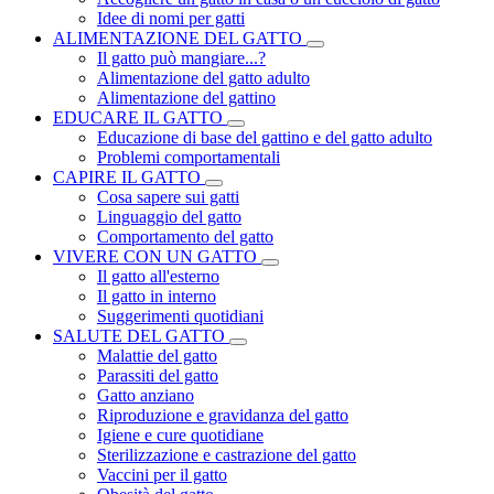
Idee di nomi per gatti
ALIMENTAZIONE DEL GATTO
Il gatto può mangiare...?
Alimentazione del gatto adulto
Alimentazione del gattino
EDUCARE IL GATTO
Educazione di base del gattino e del gatto adulto
Problemi comportamentali
CAPIRE IL GATTO
Cosa sapere sui gatti
Linguaggio del gatto
Comportamento del gatto
VIVERE CON UN GATTO
Il gatto all'esterno
Il gatto in interno
Suggerimenti quotidiani
SALUTE DEL GATTO
Malattie del gatto
Parassiti del gatto
Gatto anziano
Riproduzione e gravidanza del gatto
Igiene e cure quotidiane
Sterilizzazione e castrazione del gatto
Vaccini per il gatto