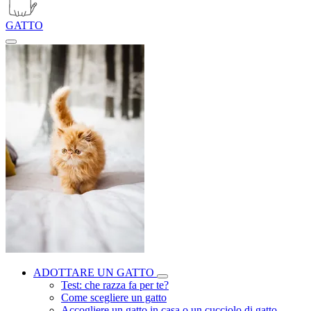
GATTO
ADOTTARE UN GATTO
Test: che razza fa per te?
Come scegliere un gatto
Accogliere un gatto in casa o un cucciolo di gatto