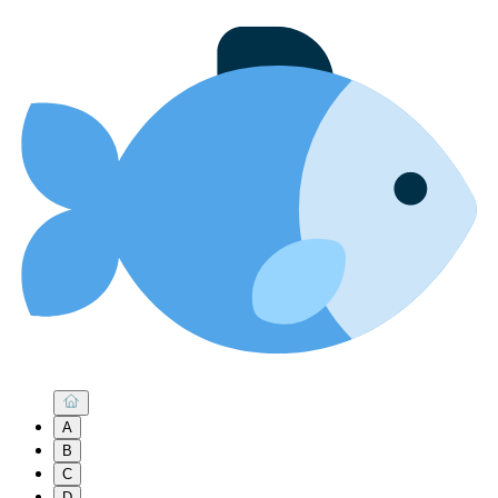
A
B
C
D