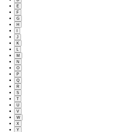
E
F
G
H
I
J
K
L
M
N
O
P
Q
R
S
T
U
V
W
X
Y