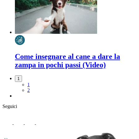
Come insegnare al cane a dare la
zampa in pochi passi (Video)
1
1
2
Seguici