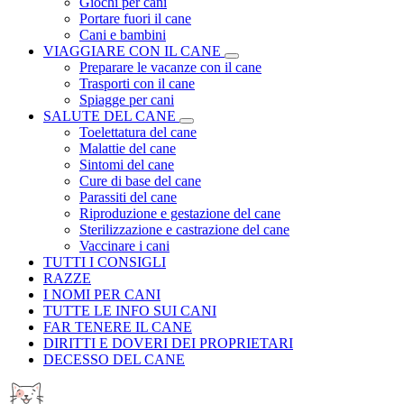
Giochi per cani
Portare fuori il cane
Cani e bambini
VIAGGIARE CON IL CANE
Preparare le vacanze con il cane
Trasporti con il cane
Spiagge per cani
SALUTE DEL CANE
Toelettatura del cane
Malattie del cane
Sintomi del cane
Cure di base del cane
Parassiti del cane
Riproduzione e gestazione del cane
Sterilizzazione e castrazione del cane
Vaccinare i cani
TUTTI I CONSIGLI
RAZZE
I NOMI PER CANI
TUTTE LE INFO SUI CANI
FAR TENERE IL CANE
DIRITTI E DOVERI DEI PROPRIETARI
DECESSO DEL CANE