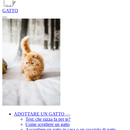
GATTO
ADOTTARE UN GATTO
Test: che razza fa per te?
Come scegliere un gatto
Accogliere un gatto in casa o un cucciolo di gatto