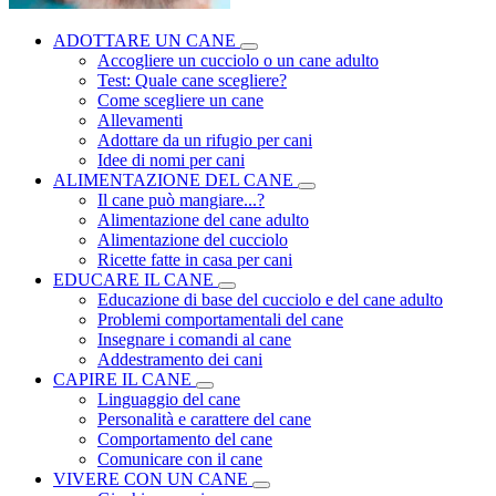
ADOTTARE UN CANE
Accogliere un cucciolo o un cane adulto
Test: Quale cane scegliere?
Come scegliere un cane
Allevamenti
Adottare da un rifugio per cani
Idee di nomi per cani
ALIMENTAZIONE DEL CANE
Il cane può mangiare...?
Alimentazione del cane adulto
Alimentazione del cucciolo
Ricette fatte in casa per cani
EDUCARE IL CANE
Educazione di base del cucciolo e del cane adulto
Problemi comportamentali del cane
Insegnare i comandi al cane
Addestramento dei cani
CAPIRE IL CANE
Linguaggio del cane
Personalità e carattere del cane
Comportamento del cane
Comunicare con il cane
VIVERE CON UN CANE