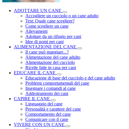
ADOTTARE UN CANE
Accogliere un cucciolo o un cane adulto
Test: Quale cane scegliere?
Come scegliere un cane
Allevamenti
Adottare da un rifugio per cani
Idee di nomi per cani
ALIMENTAZIONE DEL CANE
Il cane può mangiare...?
Alimentazione del cane adulto
Alimentazione del cucciolo
Ricette fatte in casa per cani
EDUCARE IL CANE
Educazione di base del cucciolo e del cane adulto
Problemi comportamentali del cane
Insegnare i comandi al cane
Addestramento dei cani
CAPIRE IL CANE
Linguaggio del cane
Personalità e carattere del cane
Comportamento del cane
Comunicare con il cane
VIVERE CON UN CANE