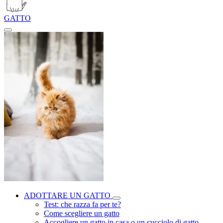
GATTO
ADOTTARE UN GATTO
Test: che razza fa per te?
Come scegliere un gatto
Accogliere un gatto in casa o un cucciolo di gatto