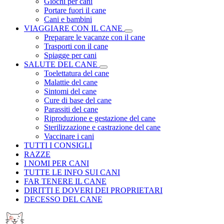
Giochi per cani
Portare fuori il cane
Cani e bambini
VIAGGIARE CON IL CANE
Preparare le vacanze con il cane
Trasporti con il cane
Spiagge per cani
SALUTE DEL CANE
Toelettatura del cane
Malattie del cane
Sintomi del cane
Cure di base del cane
Parassiti del cane
Riproduzione e gestazione del cane
Sterilizzazione e castrazione del cane
Vaccinare i cani
TUTTI I CONSIGLI
RAZZE
I NOMI PER CANI
TUTTE LE INFO SUI CANI
FAR TENERE IL CANE
DIRITTI E DOVERI DEI PROPRIETARI
DECESSO DEL CANE