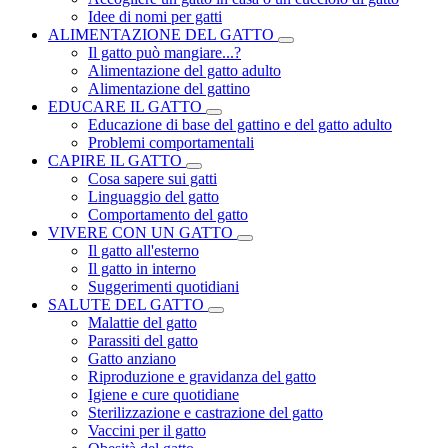
Idee di nomi per gatti
ALIMENTAZIONE DEL GATTO
Il gatto può mangiare...?
Alimentazione del gatto adulto
Alimentazione del gattino
EDUCARE IL GATTO
Educazione di base del gattino e del gatto adulto
Problemi comportamentali
CAPIRE IL GATTO
Cosa sapere sui gatti
Linguaggio del gatto
Comportamento del gatto
VIVERE CON UN GATTO
Il gatto all'esterno
Il gatto in interno
Suggerimenti quotidiani
SALUTE DEL GATTO
Malattie del gatto
Parassiti del gatto
Gatto anziano
Riproduzione e gravidanza del gatto
Igiene e cure quotidiane
Sterilizzazione e castrazione del gatto
Vaccini per il gatto