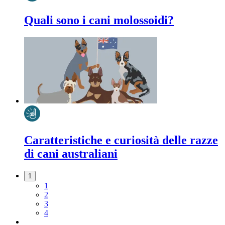
Quali sono i cani molossoidi?
Caratteristiche e curiosità delle razze
di cani australiani
1
1
2
3
4