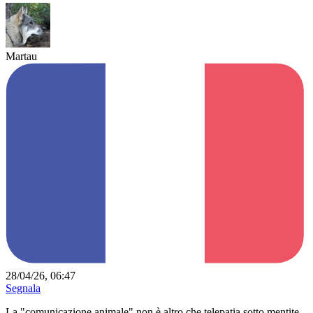
Martau
28/04/26, 06:47
Segnala
La "comunicazione animale" non è altro che telepatia sotto mentite