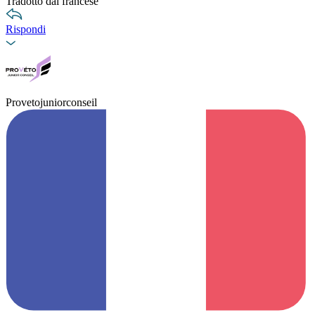
Tradotto dal francese
Rispondi
Provetojuniorconseil