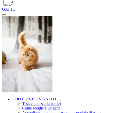
GATTO
ADOTTARE UN GATTO
Test: che razza fa per te?
Come scegliere un gatto
Accogliere un gatto in casa o un cucciolo di gatto