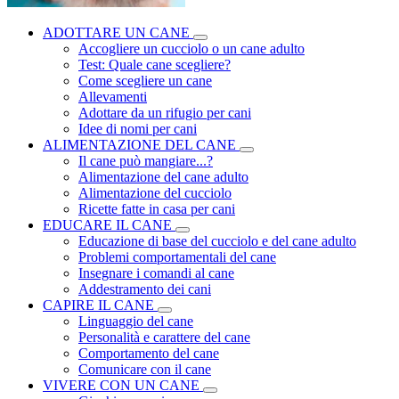
ADOTTARE UN CANE
Accogliere un cucciolo o un cane adulto
Test: Quale cane scegliere?
Come scegliere un cane
Allevamenti
Adottare da un rifugio per cani
Idee di nomi per cani
ALIMENTAZIONE DEL CANE
Il cane può mangiare...?
Alimentazione del cane adulto
Alimentazione del cucciolo
Ricette fatte in casa per cani
EDUCARE IL CANE
Educazione di base del cucciolo e del cane adulto
Problemi comportamentali del cane
Insegnare i comandi al cane
Addestramento dei cani
CAPIRE IL CANE
Linguaggio del cane
Personalità e carattere del cane
Comportamento del cane
Comunicare con il cane
VIVERE CON UN CANE