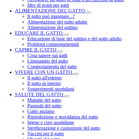
Idee di nomi per gatti
ALIMENTAZIONE DEL GATTO
Il gatto può mangiare...?
Alimentazione del gatto adulto
Alimentazione del gattino
EDUCARE IL GATTO
Educazione di base del gattino e del gatto adulto
Problemi comportamentali
CAPIRE IL GATTO
Cosa sapere sui gatti
Linguaggio del gatto
Comportamento del gatto
VIVERE CON UN GATTO
Il gatto all'esterno
Il gatto in interno
Suggerimenti quotidiani
SALUTE DEL GATTO
Malattie del gatto
Parassiti del gatto
Gatto anziano
Riproduzione e gravidanza del gatto
Igiene e cure quotidiane
Sterilizzazione e castrazione del gatto
Vaccini per il gatto