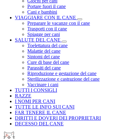
Giochi per cani
Portare fuori il cane
Cani e bambini
VIAGGIARE CON IL CANE
Preparare le vacanze con il cane
Trasporti con il cane
Spiagge per cani
SALUTE DEL CANE
Toelettatura del cane
Malattie del cane
Sintomi del cane
Cure di base del cane
Parassiti del cane
Riproduzione e gestazione del cane
Sterilizzazione e castrazione del cane
Vaccinare i cani
TUTTI I CONSIGLI
RAZZE
I NOMI PER CANI
TUTTE LE INFO SUI CANI
FAR TENERE IL CANE
DIRITTI E DOVERI DEI PROPRIETARI
DECESSO DEL CANE