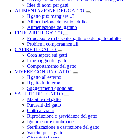
Idee di nomi per gatti
ALIMENTAZIONE DEL GATTO
Il gatto può mangiare...?
Alimentazione del gatto adulto
Alimentazione del gattino
EDUCARE IL GATTO
Educazione di base del gattino e del gatto adulto
Problemi comportamentali
CAPIRE IL GATTO
Cosa sapere sui gatti
Linguaggio del gatto
Comportamento del gatto
VIVERE CON UN GATTO
Il gatto all'esterno
Il gatto in interno
Suggerimenti quotidiani
SALUTE DEL GATTO
Malattie del gatto
Parassiti del gatto
Gatto anziano
Riproduzione e gravidanza del gatto
Igiene e cure quotidiane
Sterilizzazione e castrazione del gatto
Vaccini per il gatto