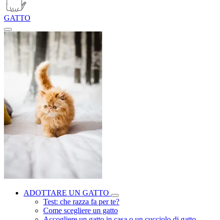
GATTO
ADOTTARE UN GATTO
Test: che razza fa per te?
Come scegliere un gatto
Accogliere un gatto in casa o un cucciolo di gatto