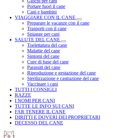
Giochi per cani
Portare fuori il cane
Cani e bambini
VIAGGIARE CON IL CANE
Preparare le vacanze con il cane
Trasporti con il cane
Spiagge per cani
SALUTE DEL CANE
Toelettatura del cane
Malattie del cane
Sintomi del cane
Cure di base del cane
Parassiti del cane
Riproduzione e gestazione del cane
Sterilizzazione e castrazione del cane
Vaccinare i cani
TUTTI I CONSIGLI
RAZZE
I NOMI PER CANI
TUTTE LE INFO SUI CANI
FAR TENERE IL CANE
DIRITTI E DOVERI DEI PROPRIETARI
DECESSO DEL CANE