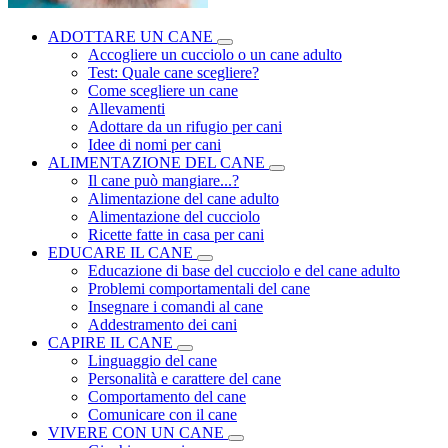
ADOTTARE UN CANE
Accogliere un cucciolo o un cane adulto
Test: Quale cane scegliere?
Come scegliere un cane
Allevamenti
Adottare da un rifugio per cani
Idee di nomi per cani
ALIMENTAZIONE DEL CANE
Il cane può mangiare...?
Alimentazione del cane adulto
Alimentazione del cucciolo
Ricette fatte in casa per cani
EDUCARE IL CANE
Educazione di base del cucciolo e del cane adulto
Problemi comportamentali del cane
Insegnare i comandi al cane
Addestramento dei cani
CAPIRE IL CANE
Linguaggio del cane
Personalità e carattere del cane
Comportamento del cane
Comunicare con il cane
VIVERE CON UN CANE