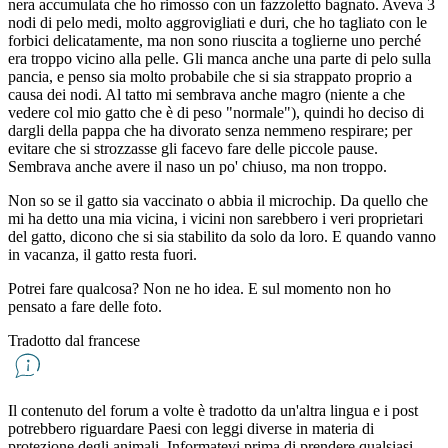
nera accumulata che ho rimosso con un fazzoletto bagnato. Aveva 3
nodi di pelo medi, molto aggrovigliati e duri, che ho tagliato con le
forbici delicatamente, ma non sono riuscita a toglierne uno perché
era troppo vicino alla pelle. Gli manca anche una parte di pelo sulla
pancia, e penso sia molto probabile che si sia strappato proprio a
causa dei nodi. Al tatto mi sembrava anche magro (niente a che
vedere col mio gatto che è di peso "normale"), quindi ho deciso di
dargli della pappa che ha divorato senza nemmeno respirare; per
evitare che si strozzasse gli facevo fare delle piccole pause.
Sembrava anche avere il naso un po' chiuso, ma non troppo.
Non so se il gatto sia vaccinato o abbia il microchip. Da quello che
mi ha detto una mia vicina, i vicini non sarebbero i veri proprietari
del gatto, dicono che si sia stabilito da solo da loro. E quando vanno
in vacanza, il gatto resta fuori.
Potrei fare qualcosa? Non ne ho idea. E sul momento non ho
pensato a fare delle foto.
Tradotto dal francese
Il contenuto del forum a volte è tradotto da un'altra lingua e i post
potrebbero riguardare Paesi con leggi diverse in materia di
protezione degli animali. Informatevi prima di prendere qualsiasi