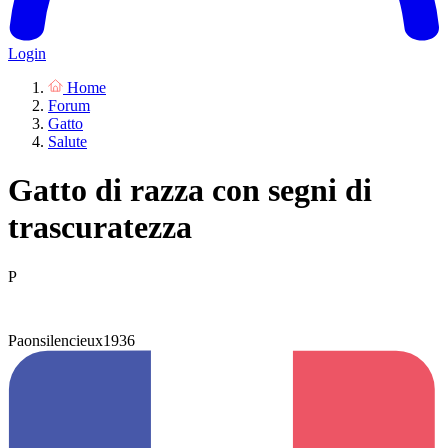
Login
Home
Forum
Gatto
Salute
Gatto di razza con segni di
trascuratezza
P
Paonsilencieux1936