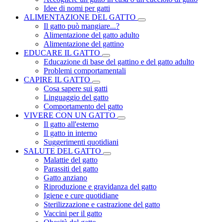
Idee di nomi per gatti
ALIMENTAZIONE DEL GATTO
Il gatto può mangiare...?
Alimentazione del gatto adulto
Alimentazione del gattino
EDUCARE IL GATTO
Educazione di base del gattino e del gatto adulto
Problemi comportamentali
CAPIRE IL GATTO
Cosa sapere sui gatti
Linguaggio del gatto
Comportamento del gatto
VIVERE CON UN GATTO
Il gatto all'esterno
Il gatto in interno
Suggerimenti quotidiani
SALUTE DEL GATTO
Malattie del gatto
Parassiti del gatto
Gatto anziano
Riproduzione e gravidanza del gatto
Igiene e cure quotidiane
Sterilizzazione e castrazione del gatto
Vaccini per il gatto