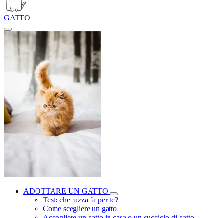
GATTO
ADOTTARE UN GATTO
Test: che razza fa per te?
Come scegliere un gatto
Accogliere un gatto in casa o un cucciolo di gatto