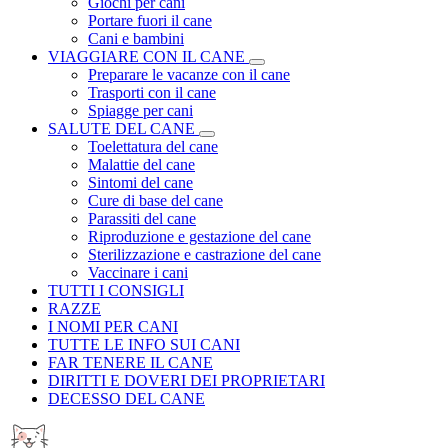
Giochi per cani
Portare fuori il cane
Cani e bambini
VIAGGIARE CON IL CANE
Preparare le vacanze con il cane
Trasporti con il cane
Spiagge per cani
SALUTE DEL CANE
Toelettatura del cane
Malattie del cane
Sintomi del cane
Cure di base del cane
Parassiti del cane
Riproduzione e gestazione del cane
Sterilizzazione e castrazione del cane
Vaccinare i cani
TUTTI I CONSIGLI
RAZZE
I NOMI PER CANI
TUTTE LE INFO SUI CANI
FAR TENERE IL CANE
DIRITTI E DOVERI DEI PROPRIETARI
DECESSO DEL CANE