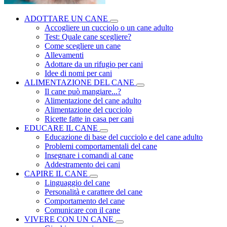
ADOTTARE UN CANE
Accogliere un cucciolo o un cane adulto
Test: Quale cane scegliere?
Come scegliere un cane
Allevamenti
Adottare da un rifugio per cani
Idee di nomi per cani
ALIMENTAZIONE DEL CANE
Il cane può mangiare...?
Alimentazione del cane adulto
Alimentazione del cucciolo
Ricette fatte in casa per cani
EDUCARE IL CANE
Educazione di base del cucciolo e del cane adulto
Problemi comportamentali del cane
Insegnare i comandi al cane
Addestramento dei cani
CAPIRE IL CANE
Linguaggio del cane
Personalità e carattere del cane
Comportamento del cane
Comunicare con il cane
VIVERE CON UN CANE