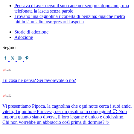
Pensava di aver perso il suo cane per sempre: dopo anni, una
telefonata la lascia senza parole
Trovano una cagnolina ricoperta di benzina: qualche metro
più in là un'altra «sorpresa» li aspetta
Storie di adozione
Adozione
Seguici
Tu cosa ne pensi? Sei favorevole o no?
Vi presentiamo Pipoca, la cagnolina che ogni notte cerca i suoi amici
vitelli, Tiquinho e Princesa, per un pisolino in compagnia! 🥰 Non
importa quanto siano diversi, il loro legame è unico e dolcissimo.
Chi non vorrebbe un abbraccio così prima di dormire? ✨