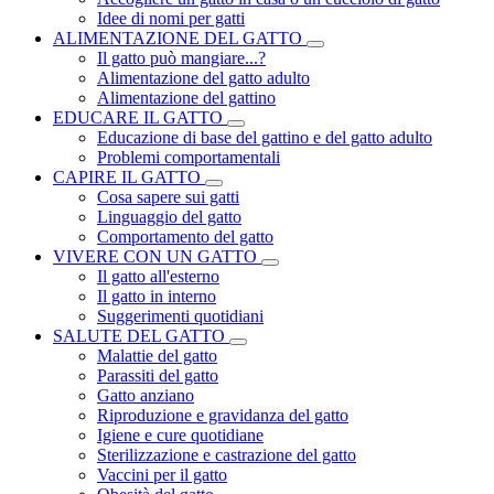
Idee di nomi per gatti
ALIMENTAZIONE DEL GATTO
Il gatto può mangiare...?
Alimentazione del gatto adulto
Alimentazione del gattino
EDUCARE IL GATTO
Educazione di base del gattino e del gatto adulto
Problemi comportamentali
CAPIRE IL GATTO
Cosa sapere sui gatti
Linguaggio del gatto
Comportamento del gatto
VIVERE CON UN GATTO
Il gatto all'esterno
Il gatto in interno
Suggerimenti quotidiani
SALUTE DEL GATTO
Malattie del gatto
Parassiti del gatto
Gatto anziano
Riproduzione e gravidanza del gatto
Igiene e cure quotidiane
Sterilizzazione e castrazione del gatto
Vaccini per il gatto