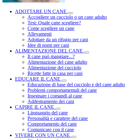
ADOTTARE UN CANE
Accogliere un cucciolo o un cane adulto
Test: Quale cane scegliere?
Come scegliere un cane
Allevamenti
Adottare da un rifugio per cani
Idee di nomi per cani
ALIMENTAZIONE DEL CANE
Il cane può mangiare...?
Alimentazione del cane adulto
Alimentazione del cucciolo
Ricette fatte in casa per cani
EDUCARE IL CANE
Educazione di base del cucciolo e del cane adulto
Problemi comportamentali del cane
Insegnare i comandi al cane
Addestramento dei cani
CAPIRE IL CANE
Linguaggio del cane
Personalità e carattere del cane
Comportamento del cane
Comunicare con il cane
VIVERE CON UN CANE