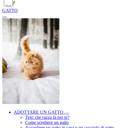
GATTO
ADOTTARE UN GATTO
Test: che razza fa per te?
Come scegliere un gatto
Accogliere un gatto in casa o un cucciolo di gatto