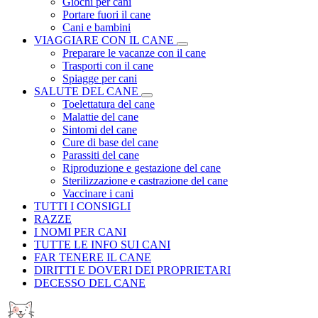
Giochi per cani
Portare fuori il cane
Cani e bambini
VIAGGIARE CON IL CANE
Preparare le vacanze con il cane
Trasporti con il cane
Spiagge per cani
SALUTE DEL CANE
Toelettatura del cane
Malattie del cane
Sintomi del cane
Cure di base del cane
Parassiti del cane
Riproduzione e gestazione del cane
Sterilizzazione e castrazione del cane
Vaccinare i cani
TUTTI I CONSIGLI
RAZZE
I NOMI PER CANI
TUTTE LE INFO SUI CANI
FAR TENERE IL CANE
DIRITTI E DOVERI DEI PROPRIETARI
DECESSO DEL CANE