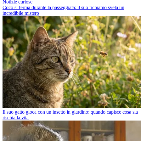
Notizie curiose
Coco si ferma durante la passeggiata: il suo richiamo svela un
incredibile mistero
Il suo gatto gioca con un insetto in giardino: quando capisce cosa sia
rischia la vita