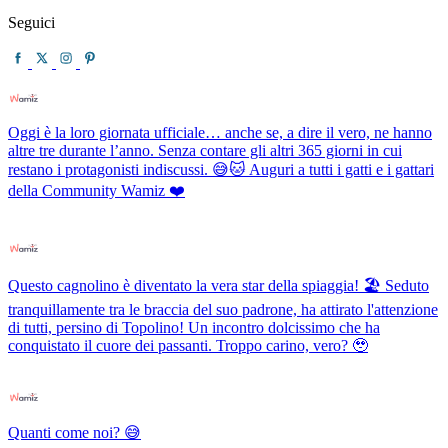
Seguici
Oggi è la loro giornata ufficiale… anche se, a dire il vero, ne hanno
altre tre durante l’anno. Senza contare gli altri 365 giorni in cui
restano i protagonisti indiscussi. 😅🐱 Auguri a tutti i gatti e i gattari
della Community Wamiz ❤️
Questo cagnolino è diventato la vera star della spiaggia! 🏖️ Seduto
tranquillamente tra le braccia del suo padrone, ha attirato l'attenzione
di tutti, persino di Topolino! Un incontro dolcissimo che ha
conquistato il cuore dei passanti. Troppo carino, vero? 🥹
Quanti come noi? 😅