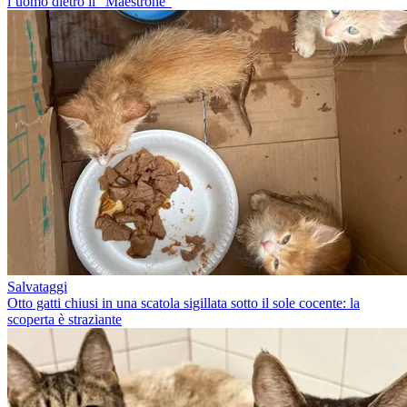
l’uomo dietro il “Maestrone”
Salvataggi
Otto gatti chiusi in una scatola sigillata sotto il sole cocente: la
scoperta è straziante