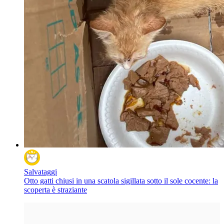
Salvataggi
Otto gatti chiusi in una scatola sigillata sotto il sole cocente: la
scoperta è straziante