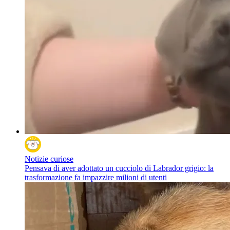
Notizie curiose
Pensava di aver adottato un cucciolo di Labrador grigio: la
trasformazione fa impazzire milioni di utenti