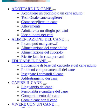
ADOTTARE UN CANE
Accogliere un cucciolo o un cane adulto
Test: Quale cane scegliere?
Come scegliere un cane
Allevamenti
Adottare da un rifugio per cani
Idee di nomi per cani
ALIMENTAZIONE DEL CANE
Il cane può mangiare...?
Alimentazione del cane adulto
Alimentazione del cucciolo
Ricette fatte in casa per cani
EDUCARE IL CANE
Educazione di base del cucciolo e del cane adulto
Problemi comportamentali del cane
Insegnare i comandi al cane
Addestramento dei cani
CAPIRE IL CANE
Linguaggio del cane
Personalità e carattere del cane
Comportamento del cane
Comunicare con il cane
VIVERE CON UN CANE