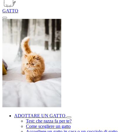
GATTO
ADOTTARE UN GATTO
Test: che razza fa per te?
Come scegliere un gatto
Accogliere un gatto in casa o un cucciolo di gatto