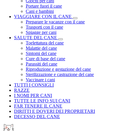
Giochi per cani
Portare fuori il cane
Cani e bambini
VIAGGIARE CON IL CANE
Preparare le vacanze con il cane
Trasporti con il cane
Spiagge per cani
SALUTE DEL CANE
Toelettatura del cane
Malattie del cane
Sintomi del cane
Cure di base del cane
Parassiti del cane
Riproduzione e gestazione del cane
Sterilizzazione e castrazione del cane
Vaccinare i cani
TUTTI I CONSIGLI
RAZZE
I NOMI PER CANI
TUTTE LE INFO SUI CANI
FAR TENERE IL CANE
DIRITTI E DOVERI DEI PROPRIETARI
DECESSO DEL CANE