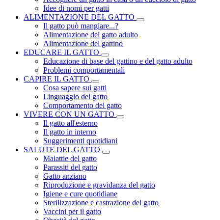
Idee di nomi per gatti
ALIMENTAZIONE DEL GATTO
Il gatto può mangiare...?
Alimentazione del gatto adulto
Alimentazione del gattino
EDUCARE IL GATTO
Educazione di base del gattino e del gatto adulto
Problemi comportamentali
CAPIRE IL GATTO
Cosa sapere sui gatti
Linguaggio del gatto
Comportamento del gatto
VIVERE CON UN GATTO
Il gatto all'esterno
Il gatto in interno
Suggerimenti quotidiani
SALUTE DEL GATTO
Malattie del gatto
Parassiti del gatto
Gatto anziano
Riproduzione e gravidanza del gatto
Igiene e cure quotidiane
Sterilizzazione e castrazione del gatto
Vaccini per il gatto