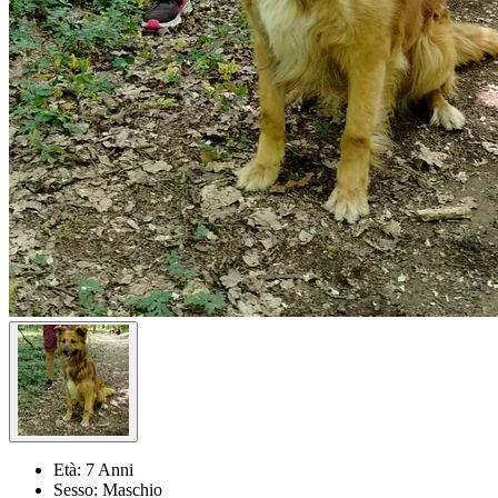
Età:
7 Anni
Sesso:
Maschio