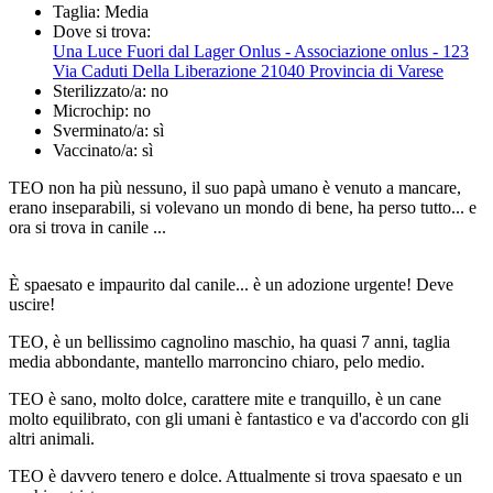
Taglia:
Media
Dove si trova:
Una Luce Fuori dal Lager Onlus - Associazione onlus - 123
Via Caduti Della Liberazione 21040 Provincia di Varese
Sterilizzato/a:
no
Microchip:
no
Sverminato/a:
sì
Vaccinato/a:
sì
TEO non ha più nessuno, il suo papà umano è venuto a mancare,
erano inseparabili, si volevano un mondo di bene, ha perso tutto... e
ora si trova in canile ...
È spaesato e impaurito dal canile... è un adozione urgente! Deve
uscire!
TEO, è un bellissimo cagnolino maschio, ha quasi 7 anni, taglia
media abbondante, mantello marroncino chiaro, pelo medio.
TEO è sano, molto dolce, carattere mite e tranquillo, è un cane
molto equilibrato, con gli umani è fantastico e va d'accordo con gli
altri animali.
TEO è davvero tenero e dolce. Attualmente si trova spaesato e un