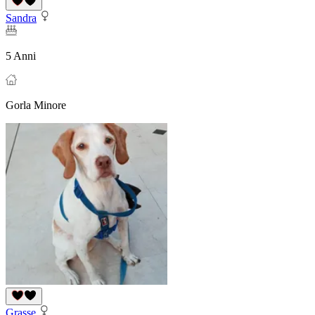
Sandra
5 Anni
Gorla Minore
Grasse