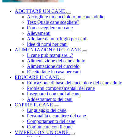
ADOTTARE UN CANE
Accogliere un cucciolo o un cane adulto
Test: Quale cane scegliere?
Come scegliere un cane
Allevamenti
Adottare da un rifugio per cani
Idee di nomi per cani
ALIMENTAZIONE DEL CANE
Il cane può mangiare...?
Alimentazione del cane adulto
Alimentazione del cucciolo
Ricette fatte in casa per cani
EDUCARE IL CANE
Educazione di base del cucciolo e del cane adulto
Problemi comportamentali del cane
Insegnare i comandi al cane
Addestramento dei cani
CAPIRE IL CANE
Linguaggio del cane
Personalità e carattere del cane
Comportamento del cane
Comunicare con il cane
VIVERE CON UN CANE