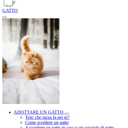
GATTO
ADOTTARE UN GATTO
Test: che razza fa per te?
Come scegliere un gatto
Accogliere un gatto in casa o un cucciolo di gatto