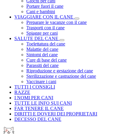
Giochi per cani
Portare fuori il cane
Cani e bambini
VIAGGIARE CON IL CANE
Preparare le vacanze con il cane
Trasporti con il cane
Spiagge per cani
SALUTE DEL CANE
Toelettatura del cane
Malattie del cane
Sintomi del cane
Cure di base del cane
Parassiti del cane
Riproduzione e gestazione del cane
Sterilizzazione e castrazione del cane
Vaccinare i cani
TUTTI I CONSIGLI
RAZZE
I NOMI PER CANI
TUTTE LE INFO SUI CANI
FAR TENERE IL CANE
DIRITTI E DOVERI DEI PROPRIETARI
DECESSO DEL CANE