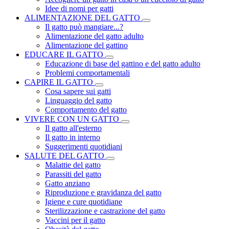
Idee di nomi per gatti
ALIMENTAZIONE DEL GATTO
Il gatto può mangiare...?
Alimentazione del gatto adulto
Alimentazione del gattino
EDUCARE IL GATTO
Educazione di base del gattino e del gatto adulto
Problemi comportamentali
CAPIRE IL GATTO
Cosa sapere sui gatti
Linguaggio del gatto
Comportamento del gatto
VIVERE CON UN GATTO
Il gatto all'esterno
Il gatto in interno
Suggerimenti quotidiani
SALUTE DEL GATTO
Malattie del gatto
Parassiti del gatto
Gatto anziano
Riproduzione e gravidanza del gatto
Igiene e cure quotidiane
Sterilizzazione e castrazione del gatto
Vaccini per il gatto