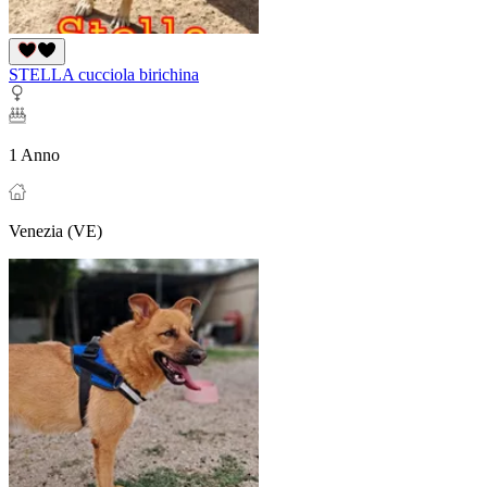
STELLA cucciola birichina
1 Anno
Venezia (VE)