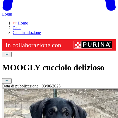
Login
Home
Cane
Cani in adozione
MOOGLY cucciolo delizioso
Data di pubblicazione : 03/06/2025