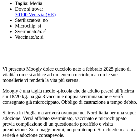
Taglia:
Media
Dove si trova:
30100 Venezia (VE)
Sterilizzato/a:
no
Microchip:
sì
Sverminato/a:
sì
Vaccinato/a:
sì
Vi presento Moogly dolce cucciolo nato a febbraio 2025 pieno di
vitalità come si addice ad un tenero cucciolo,ma con le sue
monellerie vi renderà la vita più serena.
Moogly è una taglia medio -piccola che da adulto peserà all’incirca
sui 18/20 kg. ha già 3 vaccini e doppia sverminazione e verrà
consegnato già microcippato. Obbligo di castrazione a tempo debito.
Si trova in Puglia ma arriverà ovunque nel Nord Italia per una super
adozione. Verrà affidato sverminato, vaccinato e microchippato
previa compilazione di un questionario preaffido e visita
preadozione. Solo maggiorenni, no perditempo. Si richiede massima
serietà e adozione consapevole.