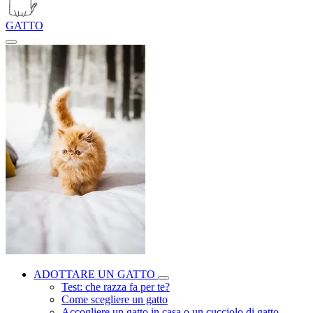
GATTO
ADOTTARE UN GATTO
Test: che razza fa per te?
Come scegliere un gatto
Accogliere un gatto in casa o un cucciolo di gatto