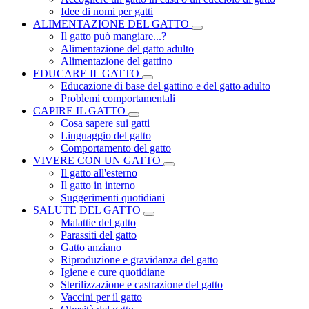
Idee di nomi per gatti
ALIMENTAZIONE DEL GATTO
Il gatto può mangiare...?
Alimentazione del gatto adulto
Alimentazione del gattino
EDUCARE IL GATTO
Educazione di base del gattino e del gatto adulto
Problemi comportamentali
CAPIRE IL GATTO
Cosa sapere sui gatti
Linguaggio del gatto
Comportamento del gatto
VIVERE CON UN GATTO
Il gatto all'esterno
Il gatto in interno
Suggerimenti quotidiani
SALUTE DEL GATTO
Malattie del gatto
Parassiti del gatto
Gatto anziano
Riproduzione e gravidanza del gatto
Igiene e cure quotidiane
Sterilizzazione e castrazione del gatto
Vaccini per il gatto