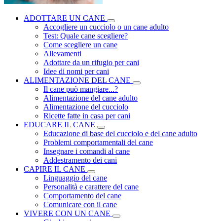
ADOTTARE UN CANE
Accogliere un cucciolo o un cane adulto
Test: Quale cane scegliere?
Come scegliere un cane
Allevamenti
Adottare da un rifugio per cani
Idee di nomi per cani
ALIMENTAZIONE DEL CANE
Il cane può mangiare...?
Alimentazione del cane adulto
Alimentazione del cucciolo
Ricette fatte in casa per cani
EDUCARE IL CANE
Educazione di base del cucciolo e del cane adulto
Problemi comportamentali del cane
Insegnare i comandi al cane
Addestramento dei cani
CAPIRE IL CANE
Linguaggio del cane
Personalità e carattere del cane
Comportamento del cane
Comunicare con il cane
VIVERE CON UN CANE