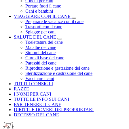
Giochi per cani
Portare fuori il cane
Cani e bambini
VIAGGIARE CON IL CANE
Preparare le vacanze con il cane
Trasporti con il cane
Spiagge per cani
SALUTE DEL CANE
Toelettatura del cane
Malattie del cane
Sintomi del cane
Cure di base del cane
Parassiti del cane
Riproduzione e gestazione del cane
Sterilizzazione e castrazione del cane
Vaccinare i cani
TUTTI I CONSIGLI
RAZZE
I NOMI PER CANI
TUTTE LE INFO SUI CANI
FAR TENERE IL CANE
DIRITTI E DOVERI DEI PROPRIETARI
DECESSO DEL CANE