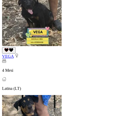
VEGA
4 Mesi
Latina (LT)