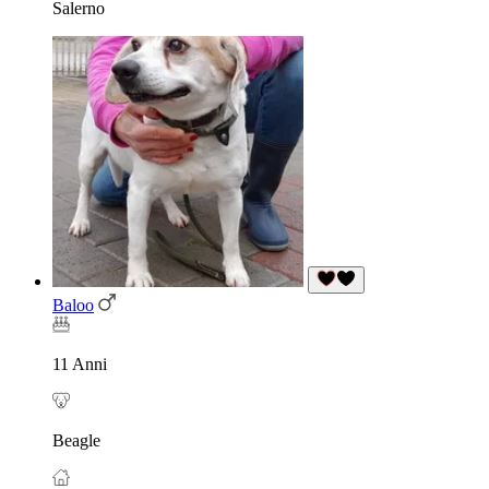
Salerno
Baloo
11 Anni
Beagle