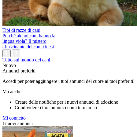
Tipi di razze di cani
Perché alcuni cani hanno la
lingua viola? Il mistero
affascinante dei cani cinesi
Tutto sul mondo dei cani
Nuovo
Annunci preferiti
Accedi per poter aggiungere i tuoi annunci del cuore ai tuoi preferiti!
Ma anche...
Creare delle notifiche per i nuovi annunci di adozione
Condividere i tuoi annunci con i tuoi amici
Mi connetto
I nuovi annunci