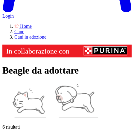
Login
Home
Cane
Cani in adozione
Beagle da adottare
6 risultati