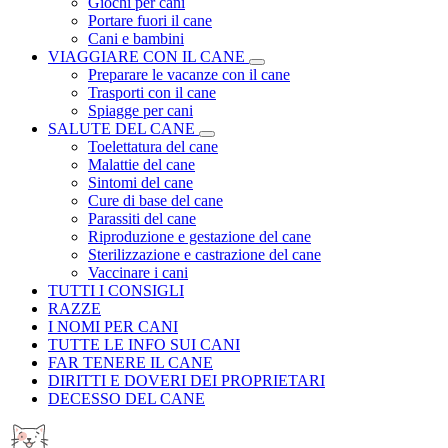
Giochi per cani
Portare fuori il cane
Cani e bambini
VIAGGIARE CON IL CANE
Preparare le vacanze con il cane
Trasporti con il cane
Spiagge per cani
SALUTE DEL CANE
Toelettatura del cane
Malattie del cane
Sintomi del cane
Cure di base del cane
Parassiti del cane
Riproduzione e gestazione del cane
Sterilizzazione e castrazione del cane
Vaccinare i cani
TUTTI I CONSIGLI
RAZZE
I NOMI PER CANI
TUTTE LE INFO SUI CANI
FAR TENERE IL CANE
DIRITTI E DOVERI DEI PROPRIETARI
DECESSO DEL CANE