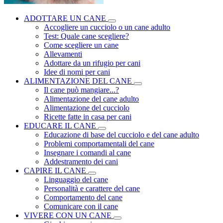
ADOTTARE UN CANE
Accogliere un cucciolo o un cane adulto
Test: Quale cane scegliere?
Come scegliere un cane
Allevamenti
Adottare da un rifugio per cani
Idee di nomi per cani
ALIMENTAZIONE DEL CANE
Il cane può mangiare...?
Alimentazione del cane adulto
Alimentazione del cucciolo
Ricette fatte in casa per cani
EDUCARE IL CANE
Educazione di base del cucciolo e del cane adulto
Problemi comportamentali del cane
Insegnare i comandi al cane
Addestramento dei cani
CAPIRE IL CANE
Linguaggio del cane
Personalità e carattere del cane
Comportamento del cane
Comunicare con il cane
VIVERE CON UN CANE