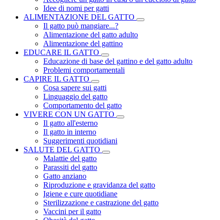
Idee di nomi per gatti
ALIMENTAZIONE DEL GATTO
Il gatto può mangiare...?
Alimentazione del gatto adulto
Alimentazione del gattino
EDUCARE IL GATTO
Educazione di base del gattino e del gatto adulto
Problemi comportamentali
CAPIRE IL GATTO
Cosa sapere sui gatti
Linguaggio del gatto
Comportamento del gatto
VIVERE CON UN GATTO
Il gatto all'esterno
Il gatto in interno
Suggerimenti quotidiani
SALUTE DEL GATTO
Malattie del gatto
Parassiti del gatto
Gatto anziano
Riproduzione e gravidanza del gatto
Igiene e cure quotidiane
Sterilizzazione e castrazione del gatto
Vaccini per il gatto