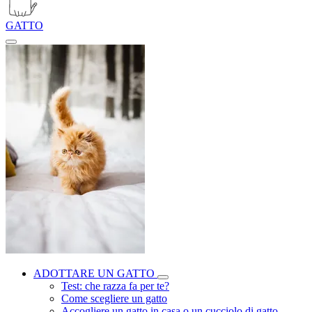
GATTO
ADOTTARE UN GATTO
Test: che razza fa per te?
Come scegliere un gatto
Accogliere un gatto in casa o un cucciolo di gatto