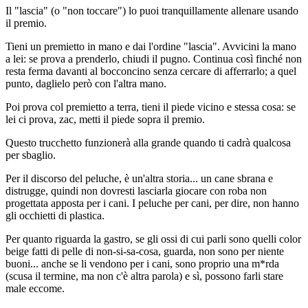
Il "lascia" (o "non toccare") lo puoi tranquillamente allenare usando
il premio.
Tieni un premietto in mano e dai l'ordine "lascia". Avvicini la mano
a lei: se prova a prenderlo, chiudi il pugno. Continua così finché non
resta ferma davanti al bocconcino senza cercare di afferrarlo; a quel
punto, daglielo però con l'altra mano.
Poi prova col premietto a terra, tieni il piede vicino e stessa cosa: se
lei ci prova, zac, metti il piede sopra il premio.
Questo trucchetto funzionerà alla grande quando ti cadrà qualcosa
per sbaglio.
Per il discorso del peluche, è un'altra storia... un cane sbrana e
distrugge, quindi non dovresti lasciarla giocare con roba non
progettata apposta per i cani. I peluche per cani, per dire, non hanno
gli occhietti di plastica.
Per quanto riguarda la gastro, se gli ossi di cui parli sono quelli color
beige fatti di pelle di non-si-sa-cosa, guarda, non sono per niente
buoni... anche se li vendono per i cani, sono proprio una m*rda
(scusa il termine, ma non c'è altra parola) e sì, possono farli stare
male eccome.