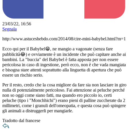
23/03/22, 16:56
Segnala
http://www.astuceshebdo.com/2014/08/cire-mini-babybel.html?m=1
Ecco qui per il Babybel😁, ne mangio a vagonate (senza fare
pubblicità😂) e ovviamente è un incidente che può capitare anche ai
bambini. La "buccia" del Babybel è fatta apposta per non essere
pericolosa in caso di ingestione, però ecco, non è che vada mangiata
e bisogna stare attenti soprattutto alla linguetta di apertura che può
essere un rischio serio.
Per il resto, credo che la cosa migliore da fare sia non lasciare in giro
nulla di potenzialmente pericoloso. Fai attenzione ai peluche perché
non so oggi come siano fatti, ma quando ero piccolo io, certi
peluche (tipo i "Monchhichi") erano pieni di palline zuccherate da 2
millimetri, come i granuli dell'omeopatia, e questa cosa può spingere
gli animali a distruggerli per mangiarle.
Tradotto dal francese