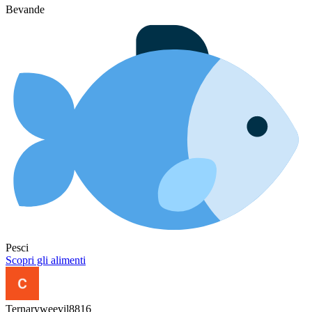
Bevande
Pesci
Scopri gli alimenti
Ternaryweevil8816