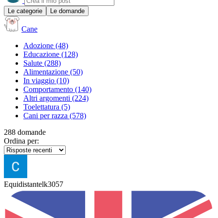
Le categorie
Le domande
Cane
Adozione
(48)
Educazione
(128)
Salute
(288)
Alimentazione
(50)
In viaggio
(10)
Comportamento
(140)
Altri argomenti
(224)
Toelettatura
(5)
Cani per razza
(578)
288 domande
Ordina per:
Equidistantelk3057