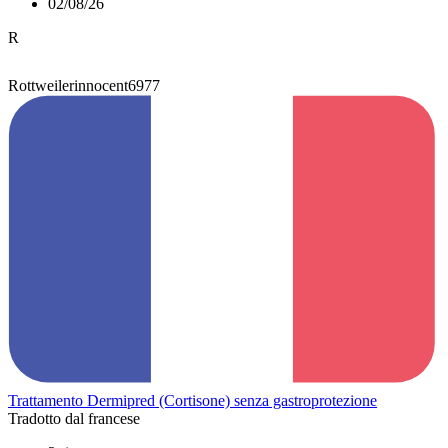
02/08/26
R
Rottweilerinnocent6977
Trattamento Dermipred (Cortisone) senza gastroprotezione
Tradotto dal francese