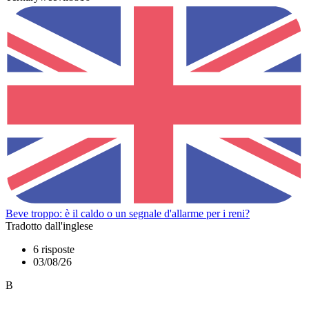
Beve troppo: è il caldo o un segnale d'allarme per i reni?
Tradotto dall'inglese
6 risposte
03/08/26
B