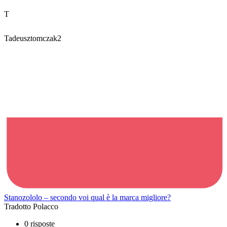
T
Tadeusztomczak2
Stanozololo – secondo voi qual è la marca migliore?
Tradotto Polacco
0 risposte