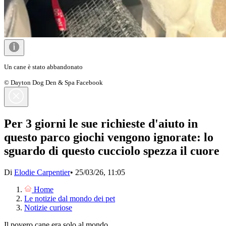
Un cane è stato abbandonato
© Dayton Dog Den & Spa Facebook
Per 3 giorni le sue richieste d'aiuto in
questo parco giochi vengono ignorate: lo
sguardo di questo cucciolo spezza il cuore
Di
Elodie Carpentier
•
25/03/26, 11:05
Home
Le notizie dal mondo dei pet
Notizie curiose
Il povero cane era solo al mondo.