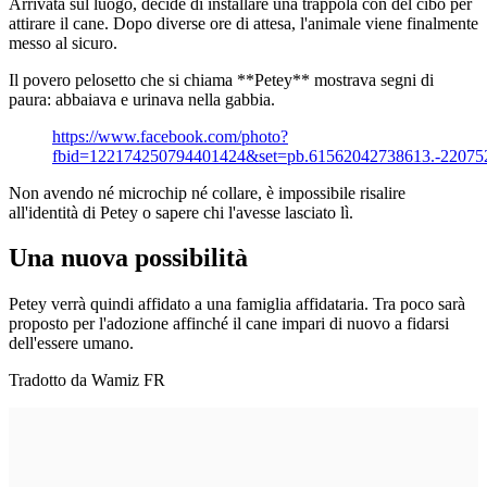
Arrivata sul luogo, decide di installare una trappola con del cibo per
attirare il cane. Dopo diverse ore di attesa, l'animale viene finalmente
messo al sicuro.
Il povero pelosetto che si chiama **Petey** mostrava segni di
paura: abbaiava e urinava nella gabbia.
https://www.facebook.com/photo?
fbid=122174250794401424&set=pb.61562042738613.-22075
Non avendo né microchip né collare, è impossibile risalire
all'identità di Petey o sapere chi l'avesse lasciato lì.
Una nuova possibilità
Petey verrà quindi affidato a una famiglia affidataria. Tra poco sarà
proposto per l'adozione affinché il cane impari di nuovo a fidarsi
dell'essere umano.
Tradotto da Wamiz FR