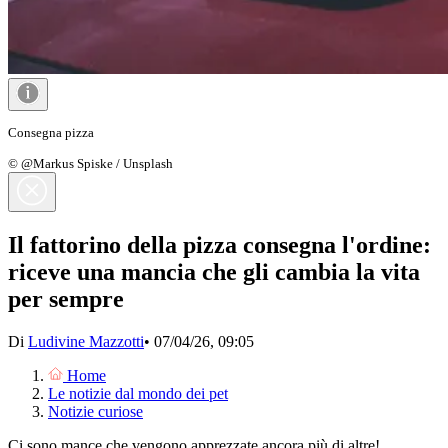
Consegna pizza
© @Markus Spiske / Unsplash
Il fattorino della pizza consegna l'ordine:
riceve una mancia che gli cambia la vita
per sempre
Di
Ludivine Mazzotti
•
07/04/26, 09:05
Home
Le notizie dal mondo dei pet
Notizie curiose
Ci sono mance che vengono apprezzate ancora più di altre!