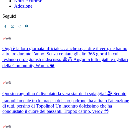
Notizie curiose
Adozione
Seguici
Oggi è la loro giornata ufficiale… anche se, a dire il vero, ne hanno
altre tre durante l’anno. Senza contare gli altri 365 giorni in cui
restano i protagonisti indiscussi. 😅🐱 Auguri a tutti i gatti e i gattari
della Community Wamiz ❤️
Questo cagnolino è diventato la vera star della spiaggia! 🏖️ Seduto
tranquillamente tra le braccia del suo padrone, ha attirato l'attenzione
di tutti, persino di Topolino! Un incontro dolcissimo che ha
conquistato il cuore dei passanti. Troppo carino, vero? 🥹