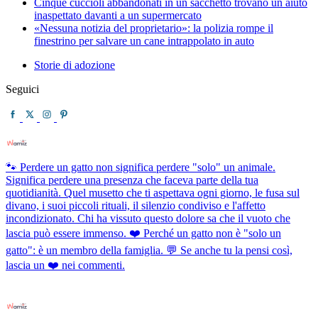
Cinque cuccioli abbandonati in un sacchetto trovano un aiuto
inaspettato davanti a un supermercato
«Nessuna notizia del proprietario»: la polizia rompe il
finestrino per salvare un cane intrappolato in auto
Storie di adozione
Seguici
🐾 Perdere un gatto non significa perdere "solo" un animale.
Significa perdere una presenza che faceva parte della tua
quotidianità. Quel musetto che ti aspettava ogni giorno, le fusa sul
divano, i suoi piccoli rituali, il silenzio condiviso e l'affetto
incondizionato. Chi ha vissuto questo dolore sa che il vuoto che
lascia può essere immenso. ❤️ Perché un gatto non è "solo un
gatto": è un membro della famiglia. 💬 Se anche tu la pensi così,
lascia un ❤️ nei commenti.