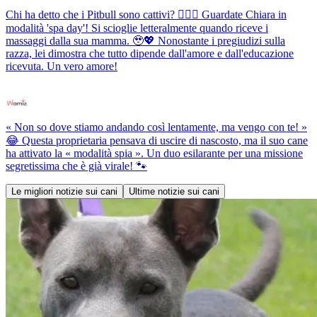
Chi ha detto che i Pitbull sono cattivi? 💆‍♀️✨ Guardate Chiara in
modalità 'spa day'! Si scioglie letteralmente quando riceve i
massaggi dalla sua mamma. 🥹💖 Nonostante i pregiudizi sulla
razza, lei dimostra che tutto dipende dall'amore e dall'educazione
ricevuta. Un vero amore!
« Non so dove stiamo andando così lentamente, ma vengo con te! »
😂 Questa proprietaria pensava di uscire di nascosto, ma il suo cane
ha attivato la « modalità spia ». Un duo esilarante per una missione
segretissima che è già virale! 🐾
Le migliori notizie sui cani
Ultime notizie sui cani