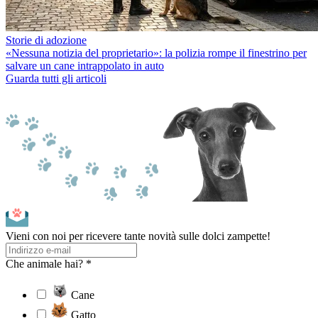
Storie di adozione
«Nessuna notizia del proprietario»: la polizia rompe il finestrino per
salvare un cane intrappolato in auto
Guarda tutti gli articoli
Vieni con noi per ricevere tante novità sulle dolci zampette!
Che animale hai? *
Cane
Gatto