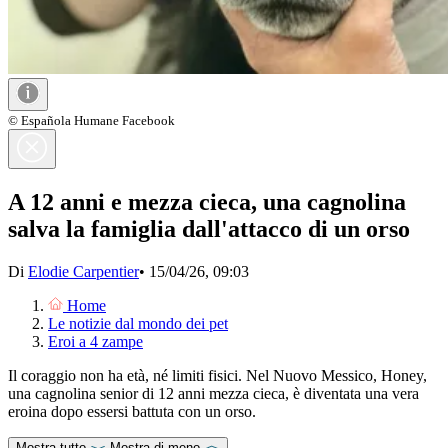
© Española Humane Facebook
A 12 anni e mezza cieca, una cagnolina
salva la famiglia dall'attacco di un orso
Di
Elodie Carpentier
•
15/04/26, 09:03
Home
Le notizie dal mondo dei pet
Eroi a 4 zampe
Il coraggio non ha età, né limiti fisici. Nel Nuovo Messico, Honey,
una cagnolina senior di 12 anni mezza cieca, è diventata una vera
eroina dopo essersi battuta con un orso.
Mostra tutto
Mostra di meno