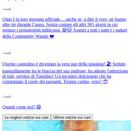
Oggi è la loro giornata ufficiale… anche se, a dire il vero, ne hanno
altre tre durante l’anno. Senza contare gli altri 365 giorni in cui
restano i protagonisti indiscussi. 😅🐱 Auguri a tutti i gatti e i gattari
della Community Wamiz ❤️
Questo cagnolino è diventato la vera star della spiaggia! 🏖️ Seduto
tranquillamente tra le braccia del suo padrone, ha attirato l'attenzione
di tutti, persino di Topolino! Un incontro dolcissimo che ha
conquistato il cuore dei passanti. Troppo carino, vero? 🥹
Quanti come noi? 😅
Le migliori notizie sui cani
Ultime notizie sui cani