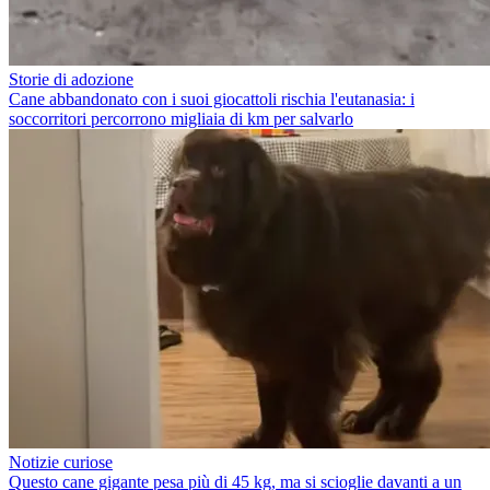
Storie di adozione
Cane abbandonato con i suoi giocattoli rischia l'eutanasia: i
soccorritori percorrono migliaia di km per salvarlo
Notizie curiose
Questo cane gigante pesa più di 45 kg, ma si scioglie davanti a un