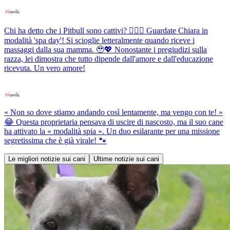
Chi ha detto che i Pitbull sono cattivi? 💆‍♀️✨ Guardate Chiara in
modalità 'spa day'! Si scioglie letteralmente quando riceve i
massaggi dalla sua mamma. 🥹💖 Nonostante i pregiudizi sulla
razza, lei dimostra che tutto dipende dall'amore e dall'educazione
ricevuta. Un vero amore!
« Non so dove stiamo andando così lentamente, ma vengo con te! »
😂 Questa proprietaria pensava di uscire di nascosto, ma il suo cane
ha attivato la « modalità spia ». Un duo esilarante per una missione
segretissima che è già virale! 🐾
Le migliori notizie sui cani
Ultime notizie sui cani