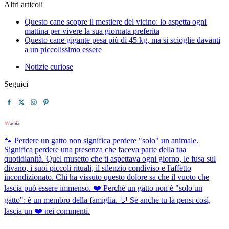
Altri articoli
Questo cane scopre il mestiere del vicino: lo aspetta ogni
mattina per vivere la sua giornata preferita
Questo cane gigante pesa più di 45 kg, ma si scioglie davanti
a un piccolissimo essere
Notizie curiose
Seguici
🐾 Perdere un gatto non significa perdere "solo" un animale.
Significa perdere una presenza che faceva parte della tua
quotidianità. Quel musetto che ti aspettava ogni giorno, le fusa sul
divano, i suoi piccoli rituali, il silenzio condiviso e l'affetto
incondizionato. Chi ha vissuto questo dolore sa che il vuoto che
lascia può essere immenso. ❤️ Perché un gatto non è "solo un
gatto": è un membro della famiglia. 💬 Se anche tu la pensi così,
lascia un ❤️ nei commenti.