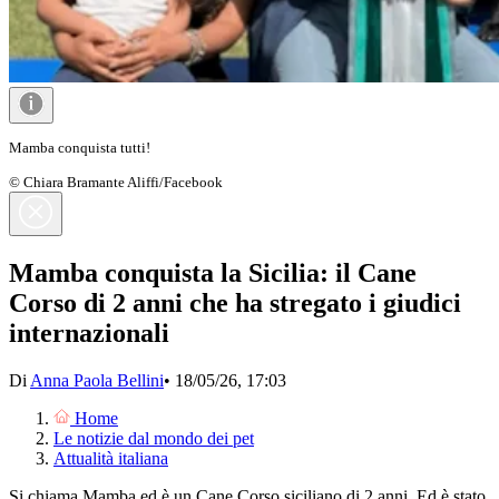
Mamba conquista tutti!
© Chiara Bramante Aliffi/Facebook
Mamba conquista la Sicilia: il Cane
Corso di 2 anni che ha stregato i giudici
internazionali
Di
Anna Paola Bellini
•
18/05/26, 17:03
Home
Le notizie dal mondo dei pet
Attualità italiana
Si chiama Mamba ed è un Cane Corso siciliano di 2 anni. Ed è stato