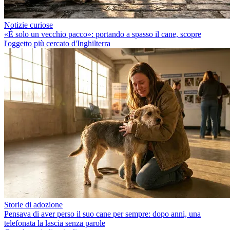
Notizie curiose
«È solo un vecchio pacco»: portando a spasso il cane, scopre
l'oggetto più cercato d'Inghilterra
Storie di adozione
Pensava di aver perso il suo cane per sempre: dopo anni, una
telefonata la lascia senza parole