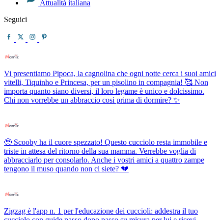
Attualità italiana
Seguici
Vi presentiamo Pipoca, la cagnolina che ogni notte cerca i suoi amici
vitelli, Tiquinho e Princesa, per un pisolino in compagnia! 🥰 Non
importa quanto siano diversi, il loro legame è unico e dolcissimo.
Chi non vorrebbe un abbraccio così prima di dormire? ✨
🥹 Scooby ha il cuore spezzato! Questo cucciolo resta immobile e
triste in attesa del ritorno della sua mamma. Verrebbe voglia di
abbracciarlo per consolarlo. Anche i vostri amici a quattro zampe
tengono il muso quando non ci siete? 💔
Zigzag è l'app n. 1 per l'educazione dei cuccioli: addestra il tuo
cucciolo con guide passo dopo passo su misura per lui e ricevi