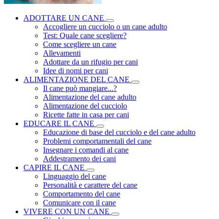
ADOTTARE UN CANE
Accogliere un cucciolo o un cane adulto
Test: Quale cane scegliere?
Come scegliere un cane
Allevamenti
Adottare da un rifugio per cani
Idee di nomi per cani
ALIMENTAZIONE DEL CANE
Il cane può mangiare...?
Alimentazione del cane adulto
Alimentazione del cucciolo
Ricette fatte in casa per cani
EDUCARE IL CANE
Educazione di base del cucciolo e del cane adulto
Problemi comportamentali del cane
Insegnare i comandi al cane
Addestramento dei cani
CAPIRE IL CANE
Linguaggio del cane
Personalità e carattere del cane
Comportamento del cane
Comunicare con il cane
VIVERE CON UN CANE