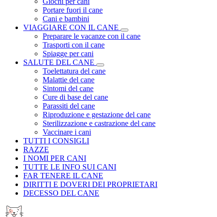
Giochi per cani
Portare fuori il cane
Cani e bambini
VIAGGIARE CON IL CANE
Preparare le vacanze con il cane
Trasporti con il cane
Spiagge per cani
SALUTE DEL CANE
Toelettatura del cane
Malattie del cane
Sintomi del cane
Cure di base del cane
Parassiti del cane
Riproduzione e gestazione del cane
Sterilizzazione e castrazione del cane
Vaccinare i cani
TUTTI I CONSIGLI
RAZZE
I NOMI PER CANI
TUTTE LE INFO SUI CANI
FAR TENERE IL CANE
DIRITTI E DOVERI DEI PROPRIETARI
DECESSO DEL CANE