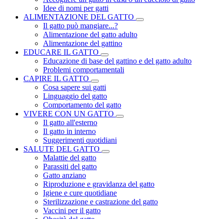
Idee di nomi per gatti
ALIMENTAZIONE DEL GATTO
Il gatto può mangiare...?
Alimentazione del gatto adulto
Alimentazione del gattino
EDUCARE IL GATTO
Educazione di base del gattino e del gatto adulto
Problemi comportamentali
CAPIRE IL GATTO
Cosa sapere sui gatti
Linguaggio del gatto
Comportamento del gatto
VIVERE CON UN GATTO
Il gatto all'esterno
Il gatto in interno
Suggerimenti quotidiani
SALUTE DEL GATTO
Malattie del gatto
Parassiti del gatto
Gatto anziano
Riproduzione e gravidanza del gatto
Igiene e cure quotidiane
Sterilizzazione e castrazione del gatto
Vaccini per il gatto