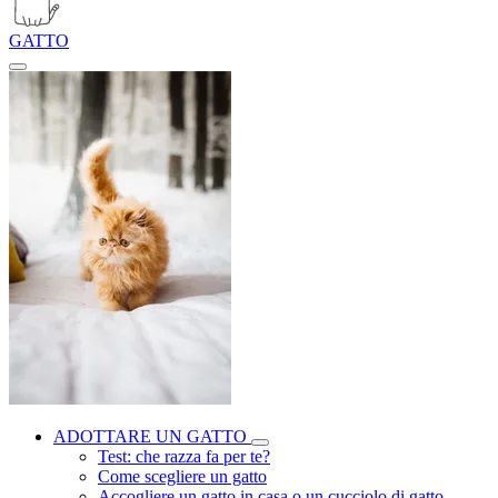
GATTO
ADOTTARE UN GATTO
Test: che razza fa per te?
Come scegliere un gatto
Accogliere un gatto in casa o un cucciolo di gatto