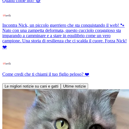
Quanti come noi? 😅
Incontra Nick, un piccolo guerriero che sta conquistando il web! 🐾
Nato con una zampetta deformata, questo cucciolo coraggioso sta
imparando a camminare e a stare in equilibrio come un vero
campione. Una storia di resilienza che ci scalda il cuore. Forza Nick!
❤️
Come credi che ti chiami il tuo figlio peloso? ❤️
Le migliori notizie su cani e gatti
Ultime notizie