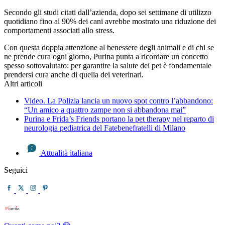
Secondo gli studi citati dall’azienda, dopo sei settimane di utilizzo
quotidiano fino al 90% dei cani avrebbe mostrato una riduzione dei
comportamenti associati allo stress.
Con questa doppia attenzione al benessere degli animali e di chi se
ne prende cura ogni giorno, Purina punta a ricordare un concetto
spesso sottovalutato: per garantire la salute dei pet è fondamentale
prendersi cura anche di quella dei veterinari.
Altri articoli
Video. La Polizia lancia un nuovo spot contro l’abbandono:
“Un amico a quattro zampe non si abbandona mai”
Purina e Frida’s Friends portano la pet therapy nel reparto di
neurologia pediatrica del Fatebenefratelli di Milano
Attualità italiana
Seguici