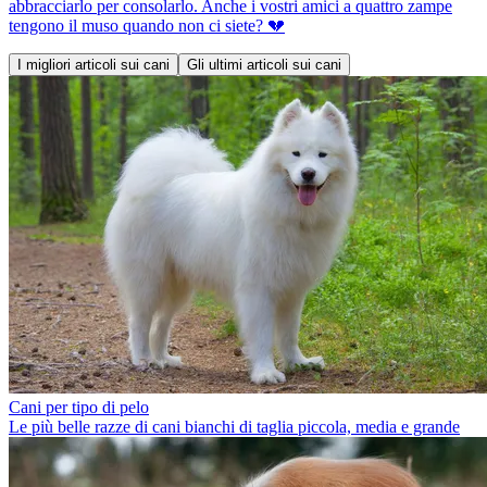
abbracciarlo per consolarlo. Anche i vostri amici a quattro zampe
tengono il muso quando non ci siete? 💔
I migliori articoli sui cani
Gli ultimi articoli sui cani
Cani per tipo di pelo
Le più belle razze di cani bianchi di taglia piccola, media e grande