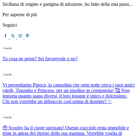
Siciliana di origine e parigina di adozione, ho fatto della mia passi...
Per saperne di più
Seguici
Tu cosa ne pensi? Sei favorevole o no?
Vi presentiamo Pipoca, la cagnolina che ogni notte cerca i suoi amici
vitelli, Tiquinho e Princesa, per un pisolino in compagnia! 🥰 Non
importa quanto siano diversi, il loro legame è unico e dolcissimo.
Chi non vorrebbe un abbraccio così prima di dormire? ✨
🥹 Scooby ha il cuore spezzato! Questo cucciolo resta immobile e
triste in attesa del ritorno della sua mamma. Verrebbe voglia di