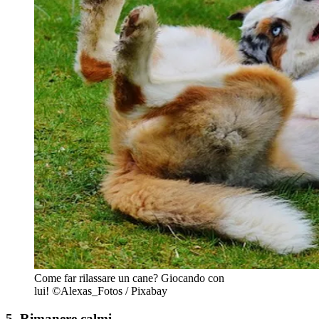
Come far rilassare un cane? Giocando con
lui!
©Alexas_Fotos / Pixabay
5. Rimanere calmi