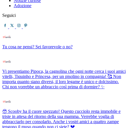
Notizie curiose
Adozione
Seguici
Tu cosa ne pensi? Sei favorevole o no?
Vi presentiamo Pipoca, la cagnolina che ogni notte cerca i suoi amici
vitelli, Tiquinho e Princesa, per un pisolino in compagnia! 🥰 Non
importa quanto siano diversi, il loro legame è unico e dolcissimo.
Chi non vorrebbe un abbraccio così prima di dormire? ✨
🥹 Scooby ha il cuore spezzato! Questo cucciolo resta immobile e
triste in attesa del ritorno della sua mamma. Verrebbe voglia di
abbracciarlo per consolarlo. Anche i vostri amici a quattro zampe
tengono il muso quando non ci siete? 💔