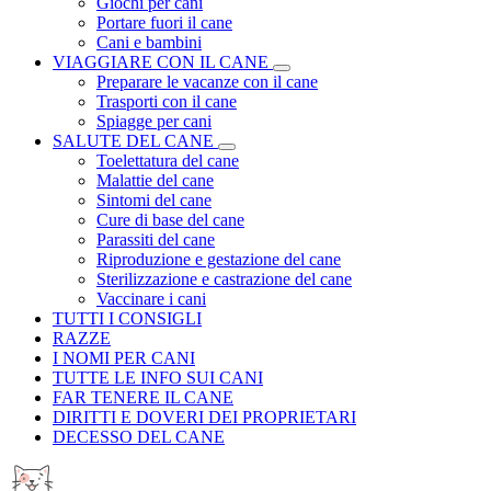
Giochi per cani
Portare fuori il cane
Cani e bambini
VIAGGIARE CON IL CANE
Preparare le vacanze con il cane
Trasporti con il cane
Spiagge per cani
SALUTE DEL CANE
Toelettatura del cane
Malattie del cane
Sintomi del cane
Cure di base del cane
Parassiti del cane
Riproduzione e gestazione del cane
Sterilizzazione e castrazione del cane
Vaccinare i cani
TUTTI I CONSIGLI
RAZZE
I NOMI PER CANI
TUTTE LE INFO SUI CANI
FAR TENERE IL CANE
DIRITTI E DOVERI DEI PROPRIETARI
DECESSO DEL CANE