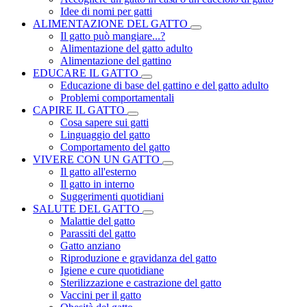
Idee di nomi per gatti
ALIMENTAZIONE DEL GATTO
Il gatto può mangiare...?
Alimentazione del gatto adulto
Alimentazione del gattino
EDUCARE IL GATTO
Educazione di base del gattino e del gatto adulto
Problemi comportamentali
CAPIRE IL GATTO
Cosa sapere sui gatti
Linguaggio del gatto
Comportamento del gatto
VIVERE CON UN GATTO
Il gatto all'esterno
Il gatto in interno
Suggerimenti quotidiani
SALUTE DEL GATTO
Malattie del gatto
Parassiti del gatto
Gatto anziano
Riproduzione e gravidanza del gatto
Igiene e cure quotidiane
Sterilizzazione e castrazione del gatto
Vaccini per il gatto