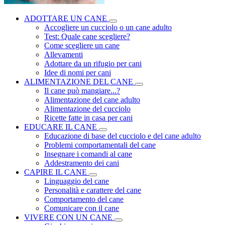
ADOTTARE UN CANE
Accogliere un cucciolo o un cane adulto
Test: Quale cane scegliere?
Come scegliere un cane
Allevamenti
Adottare da un rifugio per cani
Idee di nomi per cani
ALIMENTAZIONE DEL CANE
Il cane può mangiare...?
Alimentazione del cane adulto
Alimentazione del cucciolo
Ricette fatte in casa per cani
EDUCARE IL CANE
Educazione di base del cucciolo e del cane adulto
Problemi comportamentali del cane
Insegnare i comandi al cane
Addestramento dei cani
CAPIRE IL CANE
Linguaggio del cane
Personalità e carattere del cane
Comportamento del cane
Comunicare con il cane
VIVERE CON UN CANE