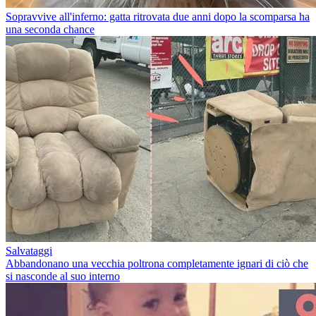
Sopravvive all'inferno: gatta ritrovata due anni dopo la scomparsa ha
una seconda chance
Salvataggi
Abbandonano una vecchia poltrona completamente ignari di ciò che
si nasconde al suo interno