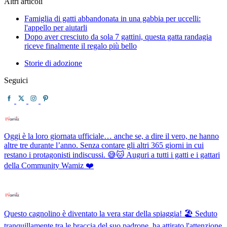
Altri articoli
Famiglia di gatti abbandonata in una gabbia per uccelli:
l'appello per aiutarli
Dopo aver cresciuto da sola 7 gattini, questa gatta randagia
riceve finalmente il regalo più bello
Storie di adozione
Seguici
Oggi è la loro giornata ufficiale… anche se, a dire il vero, ne hanno
altre tre durante l’anno. Senza contare gli altri 365 giorni in cui
restano i protagonisti indiscussi. 😅🐱 Auguri a tutti i gatti e i gattari
della Community Wamiz ❤️
Questo cagnolino è diventato la vera star della spiaggia! 🏖️ Seduto
tranquillamente tra le braccia del suo padrone, ha attirato l'attenzione