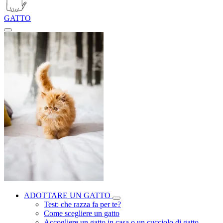
GATTO
ADOTTARE UN GATTO
Test: che razza fa per te?
Come scegliere un gatto
Accogliere un gatto in casa o un cucciolo di gatto