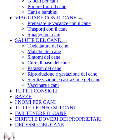
Giochi per cani
Portare fuori il cane
Cani e bambini
VIAGGIARE CON IL CANE
Preparare le vacanze con il cane
Trasporti con il cane
Spiagge per cani
SALUTE DEL CANE
Toelettatura del cane
Malattie del cane
Sintomi del cane
Cure di base del cane
Parassiti del cane
Riproduzione e gestazione del cane
Sterilizzazione e castrazione del cane
Vaccinare i cani
TUTTI I CONSIGLI
RAZZE
I NOMI PER CANI
TUTTE LE INFO SUI CANI
FAR TENERE IL CANE
DIRITTI E DOVERI DEI PROPRIETARI
DECESSO DEL CANE