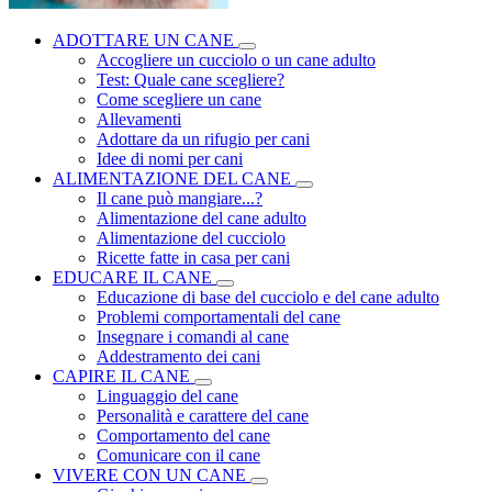
ADOTTARE UN CANE
Accogliere un cucciolo o un cane adulto
Test: Quale cane scegliere?
Come scegliere un cane
Allevamenti
Adottare da un rifugio per cani
Idee di nomi per cani
ALIMENTAZIONE DEL CANE
Il cane può mangiare...?
Alimentazione del cane adulto
Alimentazione del cucciolo
Ricette fatte in casa per cani
EDUCARE IL CANE
Educazione di base del cucciolo e del cane adulto
Problemi comportamentali del cane
Insegnare i comandi al cane
Addestramento dei cani
CAPIRE IL CANE
Linguaggio del cane
Personalità e carattere del cane
Comportamento del cane
Comunicare con il cane
VIVERE CON UN CANE