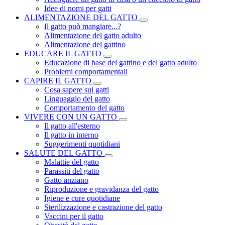
Idee di nomi per gatti
ALIMENTAZIONE DEL GATTO
Il gatto può mangiare...?
Alimentazione del gatto adulto
Alimentazione del gattino
EDUCARE IL GATTO
Educazione di base del gattino e del gatto adulto
Problemi comportamentali
CAPIRE IL GATTO
Cosa sapere sui gatti
Linguaggio del gatto
Comportamento del gatto
VIVERE CON UN GATTO
Il gatto all'esterno
Il gatto in interno
Suggerimenti quotidiani
SALUTE DEL GATTO
Malattie del gatto
Parassiti del gatto
Gatto anziano
Riproduzione e gravidanza del gatto
Igiene e cure quotidiane
Sterilizzazione e castrazione del gatto
Vaccini per il gatto