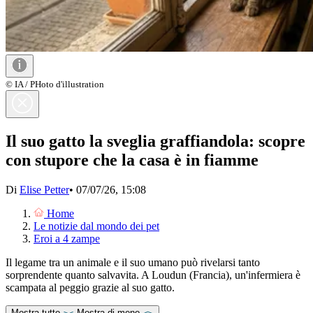
© IA / PHoto d'illustration
Il suo gatto la sveglia graffiandola: scopre
con stupore che la casa è in fiamme
Di
Elise Petter
•
07/07/26, 15:08
Home
Le notizie dal mondo dei pet
Eroi a 4 zampe
Il legame tra un animale e il suo umano può rivelarsi tanto
sorprendente quanto salvavita. A Loudun (Francia), un'infermiera è
scampata al peggio grazie al suo gatto.
Mostra tutto
Mostra di meno