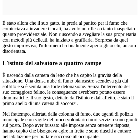
È stato allora che il suo gatto, in preda al panico per il fumo che
cominciava a invadere i locali, ha avuto un riflesso tanto inaspettato
quanto provvidenziale. Non riuscendo a svegliare la sua proprietaria
con metodi più delicati, ha iniziato a graffiarla. Sorpresa da quel
gesto improvviso, l'infermiera ha finalmente aperto gli occhi, ancora
disorientata.
L'istinto del salvatore a quattro zampe
È uscendo dalla camera da letto che ha capito la gravità della
situazione. Una densa nube di fumo biancastro scendeva già dal
soffitto e si è sentita una forte detonazione. Senza l'intervento del
suo coraggioso felino, le conseguenze avrebbero potuto essere
drammatiche. Il suo gesto, dettato dall'istinto e dall'affetto, è stato il
primo anello di una catena di soccorsi.
Nel frattempo, allertati dalla colonna di fumo, due agenti di polizia
municipale e un vigile del fuoco volontario fuori servizio sono giunti
sul posto. Dopo aver bussato alle imposte senza ottenere risposta,
hanno capito che bisognava agire in fretta e sono riusciti a entrare
nell'abitazione per portare soccorso all'occupante.