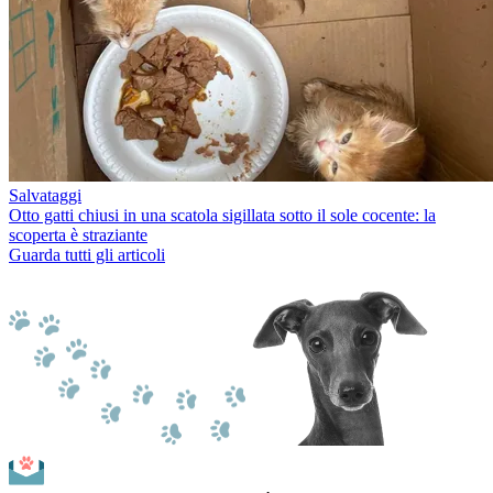
Salvataggi
Otto gatti chiusi in una scatola sigillata sotto il sole cocente: la
scoperta è straziante
Guarda tutti gli articoli