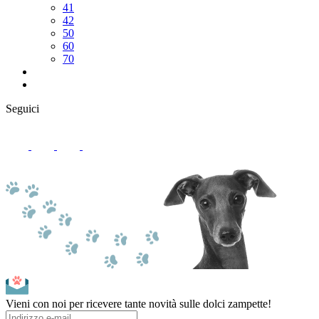
41
42
50
60
70
Seguici
Vieni con noi per ricevere tante novità sulle dolci zampette!