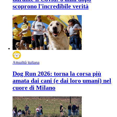
scoprono l'incredibile verità
Attualità italiana
Dog Run 2026: torna la corsa più
amata dai cani (e dai loro umani) nel
cuore di Milano