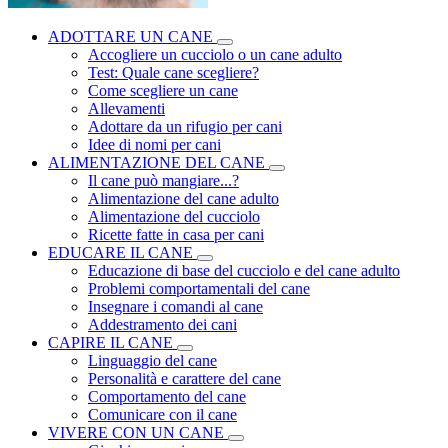
ADOTTARE UN CANE
Accogliere un cucciolo o un cane adulto
Test: Quale cane scegliere?
Come scegliere un cane
Allevamenti
Adottare da un rifugio per cani
Idee di nomi per cani
ALIMENTAZIONE DEL CANE
Il cane può mangiare...?
Alimentazione del cane adulto
Alimentazione del cucciolo
Ricette fatte in casa per cani
EDUCARE IL CANE
Educazione di base del cucciolo e del cane adulto
Problemi comportamentali del cane
Insegnare i comandi al cane
Addestramento dei cani
CAPIRE IL CANE
Linguaggio del cane
Personalità e carattere del cane
Comportamento del cane
Comunicare con il cane
VIVERE CON UN CANE