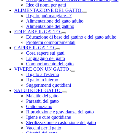
Idee di nomi per gatti
ALIMENTAZIONE DEL GATTO
Il gatto può mangiare...?
Alimentazione del gatto adulto
Alimentazione del gattino
EDUCARE IL GATTO
Educazione di base del gattino e del gatto adulto
Problemi comportamentali
CAPIRE IL GATTO
Cosa sapere sui gatti
Linguaggio del gatto
Comportamento del gatto
VIVERE CON UN GATTO
Il gatto all'esterno
Il gatto in interno
Suggerimenti quotidiani
SALUTE DEL GATTO
Malattie del gatto
Parassiti del gatto
Gatto anziano
Riproduzione e gravidanza del gatto
Igiene e cure quotidiane
Sterilizzazione e castrazione del gatto
Vaccini per il gatto