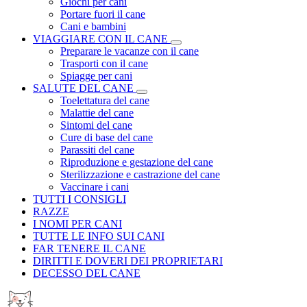
Giochi per cani
Portare fuori il cane
Cani e bambini
VIAGGIARE CON IL CANE
Preparare le vacanze con il cane
Trasporti con il cane
Spiagge per cani
SALUTE DEL CANE
Toelettatura del cane
Malattie del cane
Sintomi del cane
Cure di base del cane
Parassiti del cane
Riproduzione e gestazione del cane
Sterilizzazione e castrazione del cane
Vaccinare i cani
TUTTI I CONSIGLI
RAZZE
I NOMI PER CANI
TUTTE LE INFO SUI CANI
FAR TENERE IL CANE
DIRITTI E DOVERI DEI PROPRIETARI
DECESSO DEL CANE