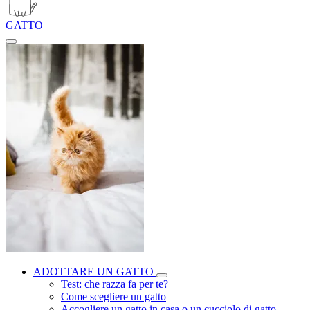
GATTO
ADOTTARE UN GATTO
Test: che razza fa per te?
Come scegliere un gatto
Accogliere un gatto in casa o un cucciolo di gatto