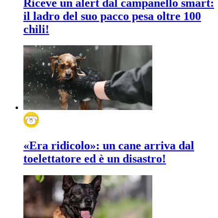
Riceve un alert dal campanello smart:
il ladro del suo pacco pesa oltre 100
chili!
«Era ridicolo»: un cane arriva dal
toelettatore ed è un disastro!