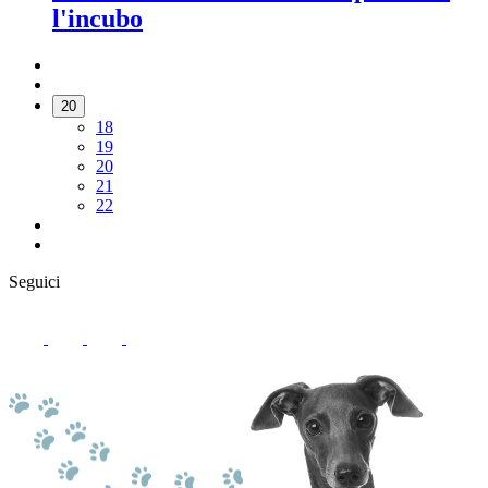
l'incubo
20
18
19
20
21
22
Seguici