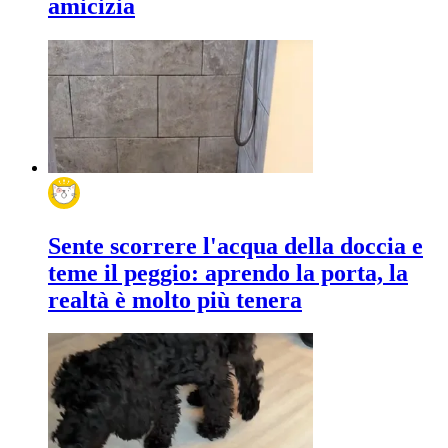
amicizia
Sente scorrere l'acqua della doccia e
teme il peggio: aprendo la porta, la
realtà è molto più tenera