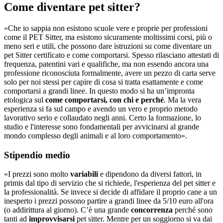
Come diventare pet sitter?
«Che io sappia non esistono scuole vere e proprie per professioni
come il PET Sitter, ma esistono sicuramente moltissimi corsi, più o
meno seri e utili, che possono dare istruzioni su come diventare un
pet Sitter certificato e come comportarsi. Spesso rilasciano attestati di
frequenza, patentini vari e qualifiche, ma non essendo ancora una
professione riconosciuta formalmente, avere un pezzo di carta serve
solo per noi stessi per capire di cosa si tratta esattamente e come
comportarsi a grandi linee. In questo modo si ha un’impronta
etologica sul
come comportarsi, con chi e perché
. Ma la vera
esperienza si fa sul campo e avendo un vero e proprio metodo
lavorativo serio e collaudato negli anni. Certo la formazione, lo
studio e l'interesse sono fondamentali per avvicinarsi al grande
mondo complesso degli animali e al loro comportamento».
Stipendio medio
«I prezzi sono molto
variabili
e dipendono da diversi fattori, in
primis dal tipo di servizio che si richiede, l'esperienza del pet sitter e
la professionalità. Se invece si decide di affidare il proprio cane a un
inesperto i prezzi possono partire a grandi linee da 5/10 euro all'ora
(o addirittura al giorno). C’è una grande
concorrenza
perché sono
tanti ad
improvvisarsi
pet sitter. Mentre per un soggiorno si va dai