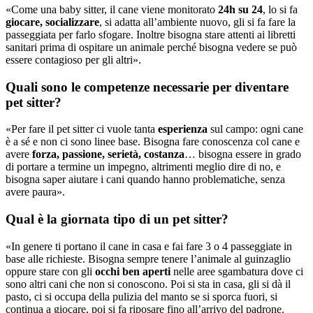
«Come una baby sitter, il cane viene monitorato
24h su 24
, lo si fa
giocare, socializzare
, si adatta all’ambiente nuovo, gli si fa fare la
passeggiata per farlo sfogare. Inoltre bisogna stare attenti ai libretti
sanitari prima di ospitare un animale perché bisogna vedere se può
essere contagioso per gli altri».
Quali sono le competenze necessarie per diventare
pet sitter?
«Per fare il pet sitter ci vuole tanta
esperienza
sul campo: ogni cane
è a sé e non ci sono linee base. Bisogna fare conoscenza col cane e
avere
forza, passione, serietà, costanza
… bisogna essere in grado
di portare a termine un impegno, altrimenti meglio dire di no, e
bisogna saper aiutare i cani quando hanno problematiche, senza
avere paura».
Qual è la giornata tipo di un pet sitter?
«In genere ti portano il cane in casa e fai fare 3 o 4 passeggiate in
base alle richieste. Bisogna sempre tenere l’animale al guinzaglio
oppure stare con gli
occhi ben aperti
nelle aree sgambatura dove ci
sono altri cani che non si conoscono. Poi si sta in casa, gli si dà il
pasto, ci si occupa della pulizia del manto se si sporca fuori, si
continua a giocare, poi si fa riposare fino all’arrivo del padrone.