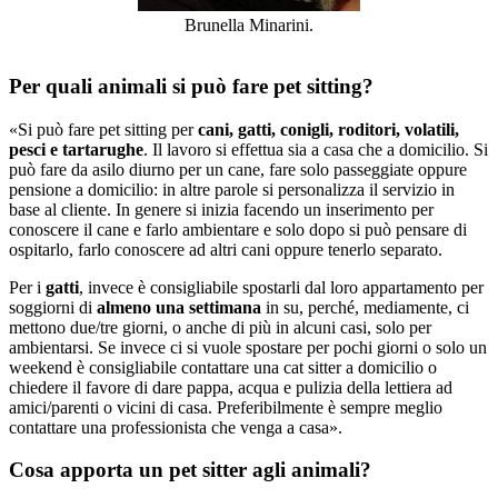
Brunella Minarini.
Per quali animali si può fare pet sitting?
«Si può fare pet sitting per
cani, gatti, conigli, roditori, volatili,
pesci e tartarughe
. Il lavoro si effettua sia a casa che a domicilio. Si
può fare da asilo diurno per un cane, fare solo passeggiate oppure
pensione a domicilio: in altre parole si personalizza il servizio in
base al cliente. In genere si inizia facendo un inserimento per
conoscere il cane e farlo ambientare e solo dopo si può pensare di
ospitarlo, farlo conoscere ad altri cani oppure tenerlo separato.
Per i
gatti
, invece è consigliabile spostarli dal loro appartamento per
soggiorni di
almeno una settimana
in su, perché, mediamente, ci
mettono due/tre giorni, o anche di più in alcuni casi, solo per
ambientarsi. Se invece ci si vuole spostare per pochi giorni o solo un
weekend è consigliabile contattare una cat sitter a domicilio o
chiedere il favore di dare pappa, acqua e pulizia della lettiera ad
amici/parenti o vicini di casa. Preferibilmente è sempre meglio
contattare una professionista che venga a casa».
Cosa apporta un pet sitter agli animali?