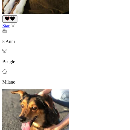
Star
8 Anni
Beagle
Milano