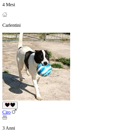
4 Mesi
Carlentini
Ciro
3 Anni