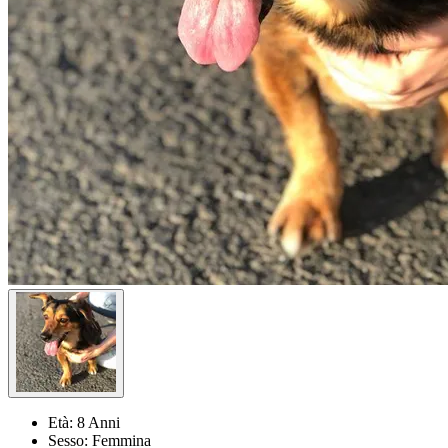
Età:
8 Anni
Sesso:
Femmina