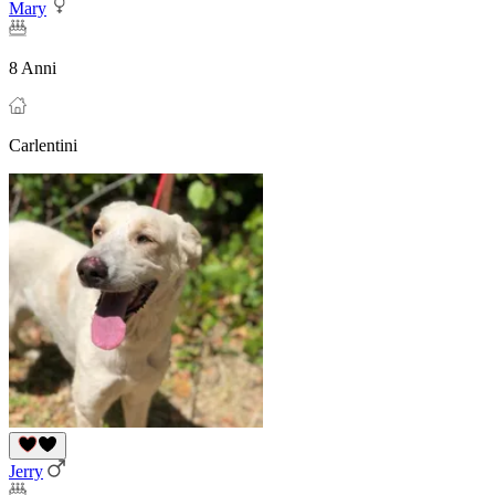
Mary
8 Anni
Carlentini
Jerry