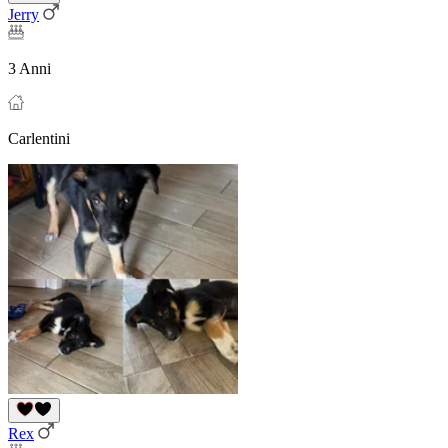
Jerry
3 Anni
Carlentini
Rex