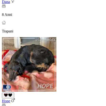
Dana
8 Anni
Trapani
Hope