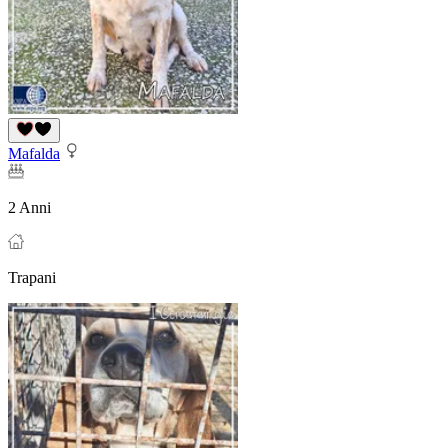
Mafalda
2 Anni
Trapani