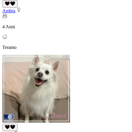
Ambra
4 Anni
Teramo