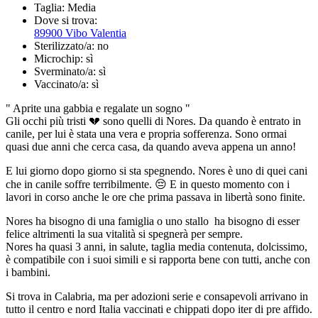
Taglia:
Media
Dove si trova:
89900 Vibo Valentia
Sterilizzato/a:
no
Microchip:
sì
Sverminato/a:
sì
Vaccinato/a:
sì
" Aprite una gabbia e regalate un sogno "
Gli occhi più tristi 💔 sono quelli di Nores. Da quando è entrato in
canile, per lui è stata una vera e propria sofferenza. Sono ormai
quasi due anni che cerca casa, da quando aveva appena un anno!
E lui giorno dopo giorno si sta spegnendo. Nores è uno di quei cani
che in canile soffre terribilmente. 😔 E in questo momento con i
lavori in corso anche le ore che prima passava in libertà sono finite.
Nores ha bisogno di una famiglia o uno stallo ha bisogno di esser
felice altrimenti la sua vitalità si spegnerà per sempre.
Nores ha quasi 3 anni, in salute, taglia media contenuta, dolcissimo,
è compatibile con i suoi simili e si rapporta bene con tutti, anche con
i bambini.
Si trova in Calabria, ma per adozioni serie e consapevoli arrivano in
tutto il centro e nord Italia vaccinati e chippati dopo iter di pre affido.