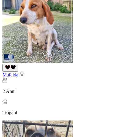
Mafalda
2 Anni
Trapani