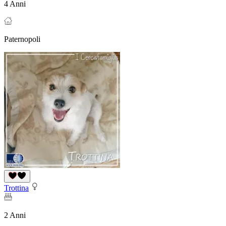
4 Anni
Paternopoli
Trottina
2 Anni